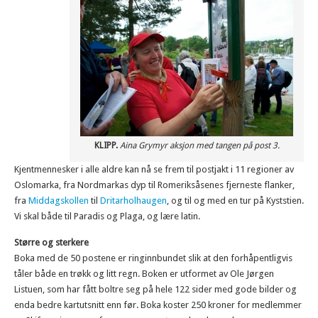
KLIPP.
Aina Grymyr aksjon med tangen på post 3.
Kjentmennesker i alle aldre kan nå se frem til postjakt i 11 regioner av
Oslomarka, fra Nordmarkas dyp til Romeriksåsenes fjerneste flanker,
fra
Middagskollen
til
Dritarholhaugen
, og til og med en tur på Kyststien.
Vi skal både til Paradis og Plaga, og lære latin.
Større og sterkere
Boka med de 50 postene er ringinnbundet slik at den forhåpentligvis
tåler både en trøkk og litt regn. Boken er utformet av Ole Jørgen
Listuen, som har fått boltre seg på hele 122 sider med gode bilder og
enda bedre kartutsnitt enn før. Boka koster 250 kroner for medlemmer