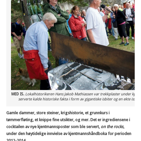
MED IS.
Lokalhistorikeren Hans Jakob Mathiassen var trekkplaster under kjen
serverte kalde historiske fakta i form av gigantiske isbiter og en ekte issag
Gamle dammer, store steiner, krigshistorie, et grunnkurs i
tømmerfløting, et knippe fine utsikter, og mer. Det er ingrediensene i
cocktailen av nye kjentmannsposter som ble servert,
on the rocks
,
under den høytidelige innvielse av kjentmannshåndboka for perioden
2012-2014.