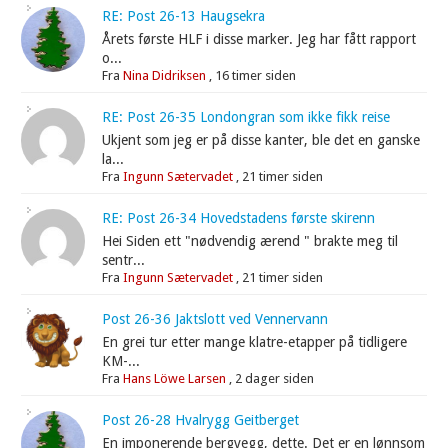
RE: Post 26-13 Haugsekra
Årets første HLF i disse marker. Jeg har fått rapport
o...
Fra
Nina Didriksen
,
16 timer siden
RE: Post 26-35 Londongran som ikke fikk reise
Ukjent som jeg er på disse kanter, ble det en ganske
la...
Fra
Ingunn Sætervadet
,
21 timer siden
RE: Post 26-34 Hovedstadens første skirenn
Hei Siden ett "nødvendig ærend " brakte meg til
sentr...
Fra
Ingunn Sætervadet
,
21 timer siden
Post 26-36 Jaktslott ved Vennervann
En grei tur etter mange klatre-etapper på tidligere
KM-...
Fra
Hans Löwe Larsen
,
2 dager siden
Post 26-28 Hvalrygg Geitberget
En imponerende bergvegg, dette. Det er en lønnsom