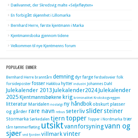
Dælivannet, der Skredsvig malte «Seljefløyten»
En forbigått skjønnhet i Lillomarka
Bernhard Herre, første kjentmann i Marka
Kjentmannsboka gjennom tidene
Velkommen til nye Kjentmenns forum
POPULÆRE EMNER
demning
dyr
farge
Bernhard Herre
folk
branntårn
ferdselsveier
fosser
hytter
forsideposter
Hakkloa
Johannes Dahl
industri
Julekalender 2013
Julekalender2024
Julekalender
krig
2025
Kjentmannsbøkene
kriminalitet
Krokskogveggen
litteratur
ny håndbok
Maridalen
obskurt
plasser
nostalgi
slider
rare navn
steiner
seterliv
og gårder
rebus
topper
tjern
Stormarka
trær
Sørkedalen
Topper i Nordmarka
utsikt
vann og
vannforsyning
tømmerfløting
tårn
sjøer
vinter
villmark
ved fjorden