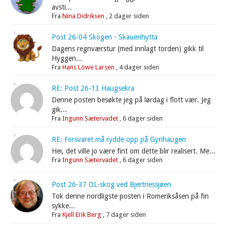
avsti...
Fra
Nina Didriksen
,
2 dager siden
Post 26-04 Skogen - Skauenhytta
Dagens regnværstur (med innlagt torden) gikk til
Hyggen...
Fra
Hans Löwe Larsen
,
4 dager siden
RE: Post 26-13 Haugsekra
Denne posten besøkte jeg på lørdag i flott vær. Jeg
gik...
Fra
Ingunn Sætervadet
,
6 dager siden
RE: Forsvaret må rydde opp på Gyrihaugen
Hei, det ville jo være fint om dette blir realisert. Me...
Fra
Ingunn Sætervadet
,
6 dager siden
Post 26-37 OL-skog ved Bjertnessjøen
Tok denne nordligste posten i Romeriksåsen på fin
sykke...
Fra
Kjell Erik Berg
,
7 dager siden