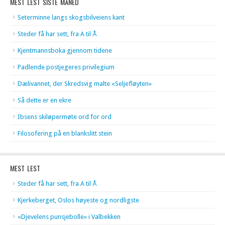
MEST LEST SISTE MÅNED
Seterminne langs skogsbilveiens kant
Steder få har sett, fra A til Å
Kjentmannsboka gjennom tidene
Padlende postjegeres privilegium
Dælivannet, der Skredsvig malte «Seljefløyten»
Så dette er en ekre
Ibsens skiløpermøte ord for ord
Filosofering på en blankslitt stein
MEST LEST
Steder få har sett, fra A til Å
Kjerkeberget, Oslos høyeste og nordligste
«Djevelens punsjebolle» i Valbekken