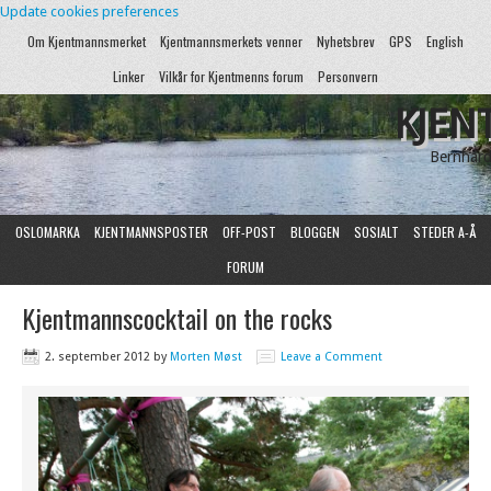
Update cookies preferences
Om Kjentmannsmerket
Kjentmannsmerkets venner
Nyhetsbrev
GPS
English
Linker
Vilkår for Kjentmenns forum
Personvern
KJEN
Bernhard
OSLOMARKA
KJENTMANNSPOSTER
OFF-POST
BLOGGEN
SOSIALT
STEDER A-Å
FORUM
Kjentmannscocktail on the rocks
2. september 2012
by
Morten Møst
Leave a Comment