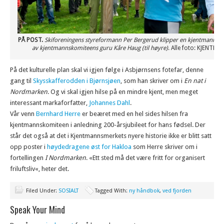
PÅ POST.
Skiforeningens styreformann Per Bergerud klipper en kjentmannspost
av kjentmannskomiteens guru Kåre Haug (til høyre)
. Alle foto: KJENT
På det kulturelle plan skal vi igjen følge i Asbjørnsens fotefar, denne
gang til
Skysskafferodden i Bjørnsjøen
, som han skriver om i
En nat i
Nordmarken
. Og vi skal igjen hilse på en mindre kjent, men meget
interessant markaforfatter,
Johannes Dahl
.
Vår venn
Bernhard Herre
er beæret med en hel sides hilsen fra
kjentmannskomiteen i anledning 200-årsjubileet for hans fødsel. Der
står det også at det i Kjentmannsmerkets nyere historie ikke er blitt satt
opp poster i
høydedragene øst for Hakloa
som Herre skriver om i
fortellingen
I Nordmarken
. «Ett sted må det være fritt for organisert
friluftsliv«, heter det.
Filed Under:
SOSIALT
Tagged With:
ny håndbok
,
ved fjorden
Speak Your Mind