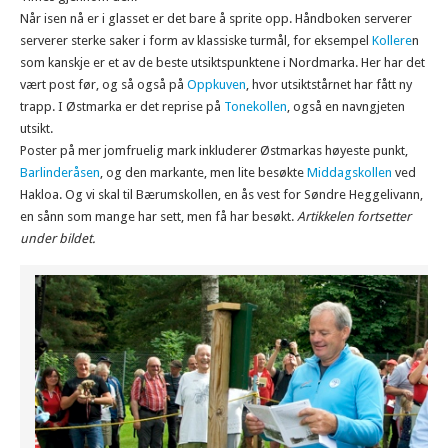
Når isen nå er i glasset er det bare å sprite opp. Håndboken serverer
serverer sterke saker i form av klassiske turmål, for eksempel
Kollere
n
som kanskje er et av de beste utsiktspunktene i Nordmarka. Her har det
vært post før, og så også på
Oppkuven
, hvor utsiktstårnet har fått ny
trapp. I Østmarka er det reprise på
Tonekollen
, også en navngjeten
utsikt.
Poster på mer jomfruelig mark inkluderer Østmarkas høyeste punkt,
Barlinderåsen
, og den markante, men lite besøkte
Middagskollen
ved
Hakloa. Og vi skal til Bærumskollen, en ås vest for Søndre Heggelivann,
en sånn som mange har sett, men få har besøkt.
Artikkelen fortsetter
under bildet.