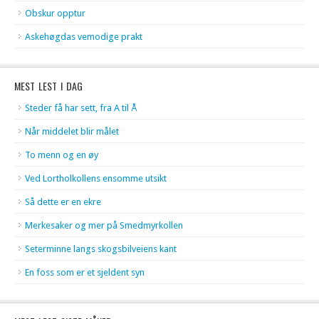
Obskur opptur
Askehøgdas vemodige prakt
MEST LEST I DAG
Steder få har sett, fra A til Å
Når middelet blir målet
To menn og en øy
Ved Lortholkollens ensomme utsikt
Så dette er en ekre
Merkesaker og mer på Smedmyrkollen
Seterminne langs skogsbilveiens kant
En foss som er et sjeldent syn