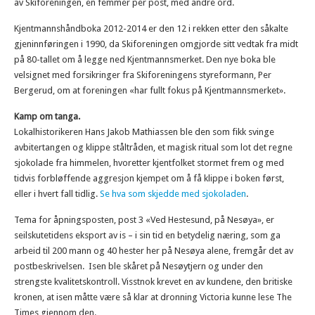
av Skiforeningen, en femmer per post, med andre ord.
Kjentmannshåndboka 2012-2014 er den 12 i rekken etter den såkalte
gjeninnføringen i 1990, da Skiforeningen omgjorde sitt vedtak fra midt
på 80-tallet om å legge ned Kjentmannsmerket. Den nye boka ble
velsignet med forsikringer fra Skiforeningens styreformann, Per
Bergerud, om at foreningen «har fullt fokus på Kjentmannsmerket».
Kamp om tanga.
Lokalhistorikeren Hans Jakob Mathiassen ble den som fikk svinge
avbitertangen og klippe ståltråden, et magisk ritual som lot det regne
sjokolade fra himmelen, hvoretter kjentfolket stormet frem og med
tidvis forbløffende aggresjon kjempet om å få klippe i boken først,
eller i hvert fall tidlig.
Se hva som skjedde med sjokoladen
.
Tema for åpningsposten, post 3 «Ved Hestesund, på Nesøya», er
seilskutetidens eksport av is – i sin tid en betydelig næring, som ga
arbeid til 200 mann og 40 hester her på Nesøya alene, fremgår det av
postbeskrivelsen. Isen ble skåret på Nesøytjern og under den
strengste kvalitetskontroll. Visstnok krevet en av kundene, den britiske
kronen, at isen måtte være så klar at dronning Victoria kunne lese The
Times gjennom den.