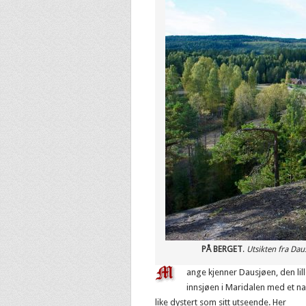
PÅ BERGET
.
Utsikten fra Da
ange kjenner Dausjøen, den lil
innsjøen i Maridalen med et n
like dystert som sitt utseende. Her