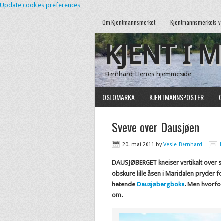
Update cookies preferences
Om Kjentmannsmerket
Kjentmannsmerkets v
KJENT I 
Bernhard Herres hjemmeside
OSLOMARKA
KJENTMANNSPOSTER
Sveve over Dausjøen
20. mai 2011
by
Vesle-Bernhard
DAUSJØBERGET kneiser vertikalt over sjø
obskure lille åsen i Maridalen pryder 
hetende
Dausjøbergboka
. Men hvorfo
om.