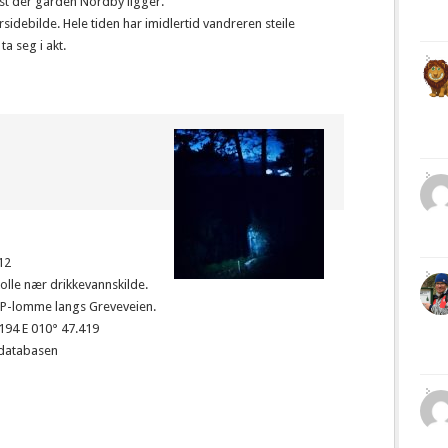
st der gården Nordby ligger.
debilde. Hele tiden har imidlertid vandreren steile
ta seg i akt.
12
 kolle nær drikkevannskilde.
: P-lomme langs Greveveien.
.194 E 010° 47.419
databasen