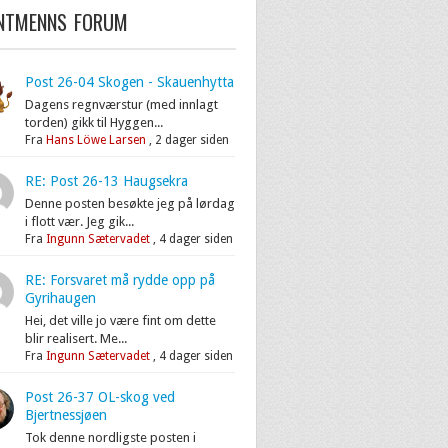
ENTMENNS FORUM
Post 26-04 Skogen - Skauenhytta
Dagens regnværstur (med innlagt
torden) gikk til Hyggen...
Fra
Hans Löwe Larsen
,
2 dager siden
RE: Post 26-13 Haugsekra
Denne posten besøkte jeg på lørdag
i flott vær. Jeg gik...
Fra
Ingunn Sætervadet
,
4 dager siden
RE: Forsvaret må rydde opp på
Gyrihaugen
Hei, det ville jo være fint om dette
blir realisert. Me...
Fra
Ingunn Sætervadet
,
4 dager siden
Post 26-37 OL-skog ved
Bjertnessjøen
Tok denne nordligste posten i