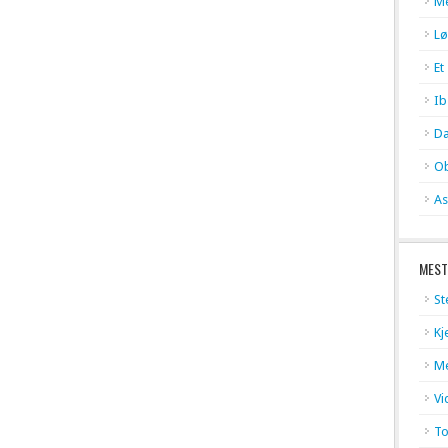
Me
Lø
Et
Ib
Da
Ob
As
MEST
St
Kj
Me
Vi
To