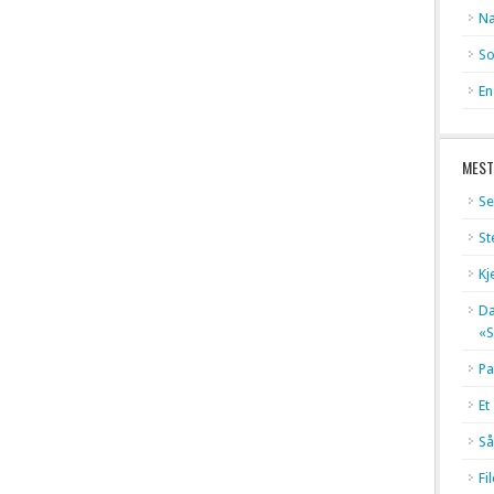
Na
So
En
MEST
Se
St
Kj
Dæ
«S
Pa
Et
Så
Fi