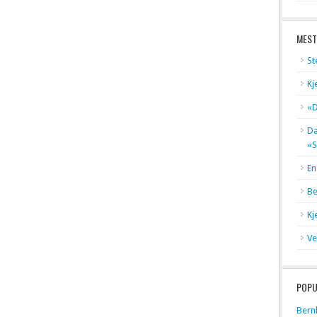
MEST
St
Kj
«D
Dæ
«S
En
Be
Kj
Ve
POPU
Bern