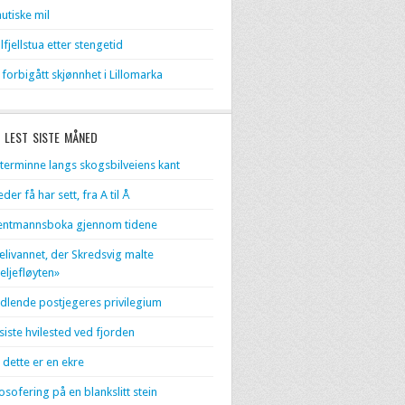
utiske mil
lfjellstua etter stengetid
 forbigått skjønnhet i Lillomarka
 LEST SISTE MÅNED
terminne langs skogsbilveiens kant
eder få har sett, fra A til Å
entmannsboka gjennom tidene
livannet, der Skredsvig malte
eljefløyten»
dlende postjegeres privilegium
 siste hvilested ved fjorden
 dette er en ekre
losofering på en blankslitt stein