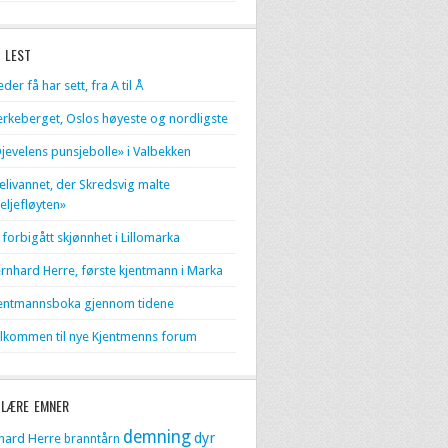
 LEST
eder få har sett, fra A til Å
erkeberget, Oslos høyeste og nordligste
jevelens punsjebolle» i Valbekken
livannet, der Skredsvig malte
eljefløyten»
 forbigått skjønnhet i Lillomarka
rnhard Herre, første kjentmann i Marka
entmannsboka gjennom tidene
lkommen til nye Kjentmenns forum
LÆRE EMNER
demning
dyr
hard Herre
branntårn