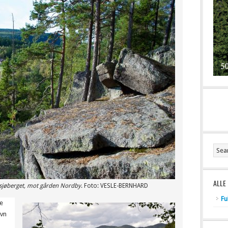
ALLE
usjøberget, mot gården Nordby
. Foto: VESLE-BERNHARD
Fu
le
avn