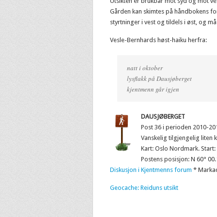
Utsikten er brukbar mot syd og mot ve
Gården kan skimtes på håndbokens forsi
styrtninger i vest og tildels i øst, og må 
Vesle-Bernhards høst-haiku herfra:
natt i oktober
lysflakk på Dausjøberget
kjentmenn går igjen
DAUSJØBERGET
Post 36 i perioden 2010-20
Vanskelig tilgjengelig liten
Kart: Oslo Nordmark. Start
Postens posisjon: N 60° 00
Diskusjon i Kjentmenns forum
* Marka
Geocache: Reiduns utsikt