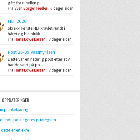
gått fra tunellen p...
Fra
Sven Borger Fiedler
,
6 dager siden
HLF 2026
Skrekk! Første HLF kravlet rundt i
håret og ble plukk...
Fra
Hans Löwe Larsen
,
7 dager siden
Post 26-09 Vassmyråsen
Dette var en naturlig post etter at vi
hadde vært på po...
Fra
Hans Löwe Larsen
,
7 dager siden
E OPPDATERINGER
in plankekjøring
dlende postjegeres privilegium
 dette er en ekre