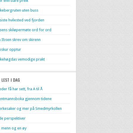
r enn bare preik
kebergruten uten buss
 siste hvilested ved fjorden
sens skiløpermøte ord for ord
 Ibsen skrev om skirenn
skur opptur
kehøgdas vemodige prakt
 LEST I DAG
eder få har sett, fra A til Å
entmannsboka gjennom tidene
rkesaker og mer på Smedmyrkollen
de perspektiver
 menn og en øy