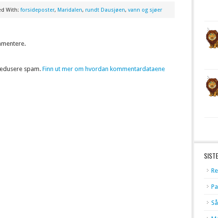
ed With:
forsideposter
,
Maridalen
,
rundt Dausjøen
,
vann og sjøer
mmentere.
 redusere spam.
Finn ut mer om hvordan kommentardataene
SIST
Re
Pa
Så