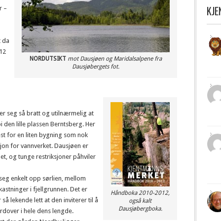
KJ
r –
t da
12
NORDUTSIKT
mot Dausjøen og Maridalsalpene fra
Dausjøbergets fot.
er seg så bratt og utilnærmelig at
bi den lille plassen Berntsberg. Her
vest for en liten bygning som nok
jon for vannverket. Dausjøen er
t, og tunge restriksjoner påhviler
seg enkelt opp sørlien, mellom
stninger i fjellgrunnen. Det er
Håndboka 2010-2012,
 så lekende lett at den inviterer til å
også kalt
Dausjøbergboka.
rdover i hele dens lengde.