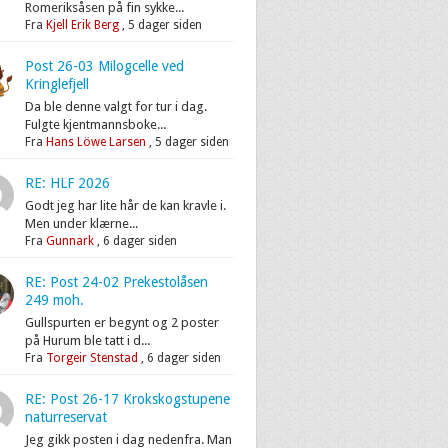
Romeriksåsen på fin sykke...
Fra
Kjell Erik Berg
,
5 dager siden
Post 26-03 Milogcelle ved
Kringlefjell
Da ble denne valgt for tur i dag.
Fulgte kjentmannsboke...
Fra
Hans Löwe Larsen
,
5 dager siden
RE: HLF 2026
Godt jeg har lite hår de kan kravle i.
Men under klærne...
Fra
Gunnark
,
6 dager siden
RE: Post 24-02 Prekestolåsen
249 moh.
Gullspurten er begynt og 2 poster
på Hurum ble tatt i d...
Fra
Torgeir Stenstad
,
6 dager siden
RE: Post 26-17 Krokskogstupene
naturreservat
Jeg gikk posten i dag nedenfra. Man