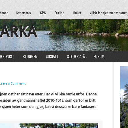
enner
Nyhetsbrev
GPS
English
Linker
Vilkår for Kjentmenns forum
MARKA
OFF-POST
BLOGGEN
SOSIALT
STEDER A-Å
FORUM
Leave a Comment
en det har sitt navn etter. Her vil vi ikke ramle utfor. Denne
forsiden av Kjentmannsheftet 2010-1012, som derfor er blitt
r sjøen heter som den gjør, kan vi dessverre bare fantasere