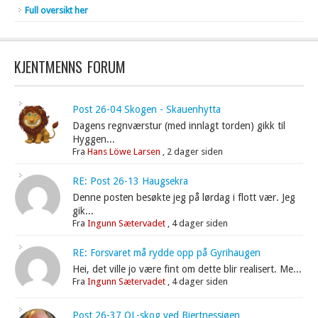
Full oversikt her
KJENTMENNS FORUM
Post 26-04 Skogen - Skauenhytta
Dagens regnværstur (med innlagt torden) gikk til
Hyggen...
Fra
Hans Löwe Larsen
,
2 dager siden
RE: Post 26-13 Haugsekra
Denne posten besøkte jeg på lørdag i flott vær. Jeg
gik...
Fra
Ingunn Sætervadet
,
4 dager siden
RE: Forsvaret må rydde opp på Gyrihaugen
Hei, det ville jo være fint om dette blir realisert. Me...
Fra
Ingunn Sætervadet
,
4 dager siden
Post 26-37 OL-skog ved Bjertnessjøen