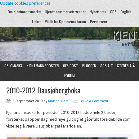
Update cookies preferences
Om Kjentmannsmerket
Kjentmannsmerkets venner
Nyhetsbrev
GPS
English
Linker
Vilkår for Kjentmenns forum
Personvern
KJEN
Bernhard
OSLOMARKA
KJENTMANNSPOSTER
OFF-POST
BLOGGEN
SOSIALT
STEDER A-Å
FORUM
2010-2012 Dausjøbergboka
1. september 2010
by
Morten Møst
Leave a Comment
Kjentmannsboka for perioden 2010-2012 hadde hele 82 sider,
forsterket pappomslag med mye gult og et gåtefullt forsidebilde som
viste seg å være Dausjøberget i Maridalen.