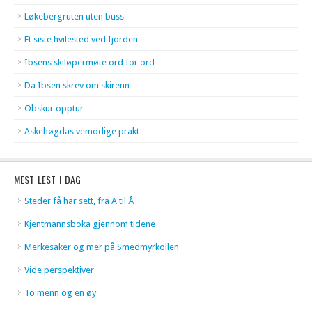
Løkebergruten uten buss
Et siste hvilested ved fjorden
Ibsens skiløpermøte ord for ord
Da Ibsen skrev om skirenn
Obskur opptur
Askehøgdas vemodige prakt
MEST LEST I DAG
Steder få har sett, fra A til Å
Kjentmannsboka gjennom tidene
Merkesaker og mer på Smedmyrkollen
Vide perspektiver
To menn og en øy