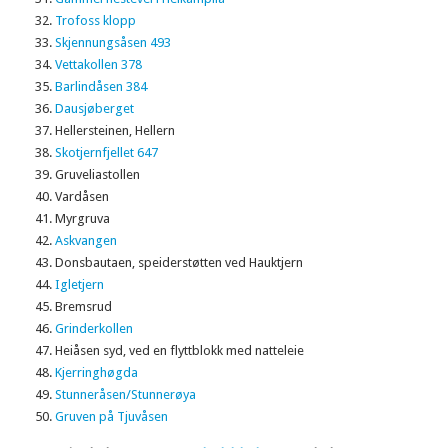
Trofoss klopp
Skjennungsåsen 493
Vettakollen 378
Barlindåsen 384
Dausjøberget
Hellersteinen, Hellern
Skotjernfjellet 647
Gruveliastollen
Vardåsen
Myrgruva
Askvangen
Donsbautaen, speiderstøtten ved Hauktjern
Igletjern
Bremsrud
Grinderkollen
Heiåsen syd, ved en flyttblokk med natteleie
Kjerringhøgda
Stunneråsen/Stunnerøya
Gruven på Tjuvåsen