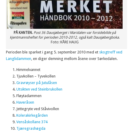
PÅ KANTEN.
Post 36 Dausjøberget i Maridalen var forsidebilde på
kjentmannsheftet for perioden 2010-2012, også kalt Dausjøbergboka.
Foto: KÅRE HAUG
Perioden ble sparket i gang 5. september 2010 med et
skogtreff ved
Langlidammen
, en diger demning mellom åsene over Sørkedalen.
Himmelvannet
Tjuvkollen – Tyvekollen
Gravrøyser på Jutulåsen
Utsikten ved Steinbrukollen
Fløytadammen
Haveråsen
Jettegryte ved Ståvivollen
Kolerakirkegården
Vensåskollane 374
Tjæregrashøgda