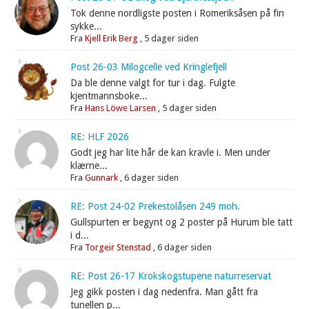
Tok denne nordligste posten i Romeriksåsen på fin
sykke...
Fra
Kjell Erik Berg
,
5 dager siden
Post 26-03 Milogcelle ved Kringlefjell
Da ble denne valgt for tur i dag. Fulgte
kjentmannsboke...
Fra
Hans Löwe Larsen
,
5 dager siden
RE: HLF 2026
Godt jeg har lite hår de kan kravle i. Men under
klærne...
Fra
Gunnark
,
6 dager siden
RE: Post 24-02 Prekestolåsen 249 moh.
Gullspurten er begynt og 2 poster på Hurum ble tatt
i d...
Fra
Torgeir Stenstad
,
6 dager siden
RE: Post 26-17 Krokskogstupene naturreservat
Jeg gikk posten i dag nedenfra. Man gått fra
tunellen p...