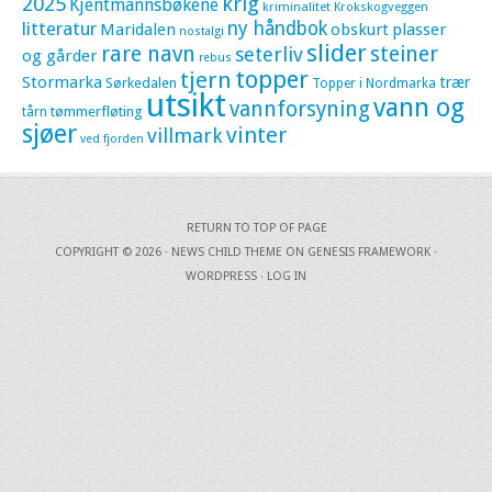
krig
2025
Kjentmannsbøkene
kriminalitet
Krokskogveggen
litteratur
ny håndbok
Maridalen
obskurt
plasser
nostalgi
slider
rare navn
steiner
seterliv
og gårder
rebus
topper
tjern
Stormarka
trær
Sørkedalen
Topper i Nordmarka
utsikt
vann og
vannforsyning
tømmerfløting
tårn
sjøer
vinter
villmark
ved fjorden
RETURN TO TOP OF PAGE
COPYRIGHT © 2026 ·
NEWS CHILD THEME
ON
GENESIS FRAMEWORK
·
WORDPRESS
·
LOG IN