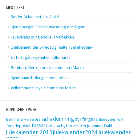
MEST LEST
Steder få har sett, fra A til Å
Kjerkeberget, Oslos høyeste og nordligste
«Djevelens punsjebolle» i Valbekken
Dælivannet, der Skredsvig malte «Seljefløyten»
En forbigått skjønnhet i Lillomarka
Bernhard Herre, første kjentmann i Marka
Kjentmannsboka gjennom tidene
Velkommen til nye Kjentmenns forum
POPULÆRE EMNER
demning
dyr
farge
Bernhard Herre
folk
branntårn
ferdselsveier
fosser
hytter
forsideposter
Hakkloa
Johannes Dahl
industri
Julekalender 2013
Julekalender2024
Julekalender