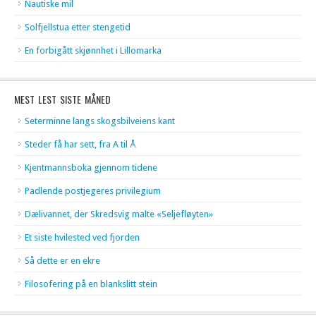
Nautiske mil
Solfjellstua etter stengetid
En forbigått skjønnhet i Lillomarka
MEST LEST SISTE MÅNED
Seterminne langs skogsbilveiens kant
Steder få har sett, fra A til Å
Kjentmannsboka gjennom tidene
Padlende postjegeres privilegium
Dælivannet, der Skredsvig malte «Seljefløyten»
Et siste hvilested ved fjorden
Så dette er en ekre
Filosofering på en blankslitt stein