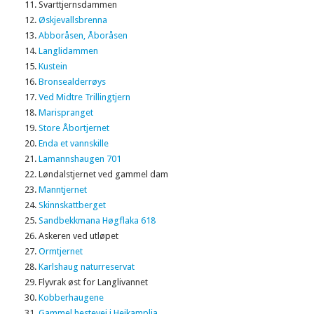
Svarttjernsdammen
Øskjevallsbrenna
Abboråsen, Åboråsen
Langlidammen
Kustein
Bronsealderrøys
Ved Midtre Trillingtjern
Marispranget
Store Åbortjernet
Enda et vannskille
Lamannshaugen 701
Løndalstjernet ved gammel dam
Manntjernet
Skinnskattberget
Sandbekkmana Høgflaka 618
Askeren ved utløpet
Ormtjernet
Karlshaug naturreservat
Flyvrak øst for Langlivannet
Kobberhaugene
Gammel hestevei i Heikamplia