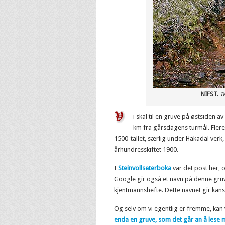
NIFST.
T
i skal til en gruve på østsiden a
km fra gårsdagens turmål. Flere
1500-tallet, særlig under Hakadal verk
århundresskiftet 1900.
I
Steinvollseterboka
var det post her, 
Google gir også et navn på denne gruva
kjentmannshefte. Dette navnet gir kansk
Og selv om vi egentlig er fremme, kan v
enda en gruve, som det går an å lese