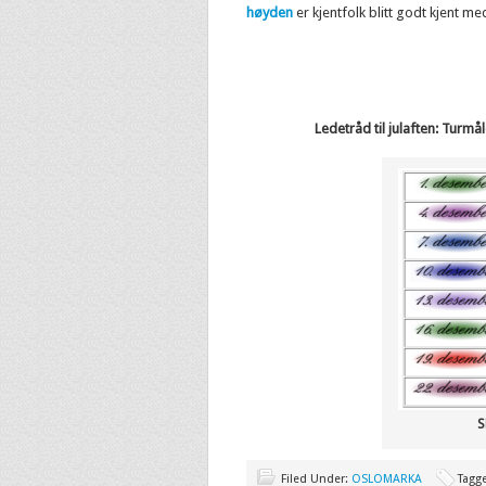
høyden
er kjentfolk blitt godt kjent me
Ledetråd til julaften: Tur
S
Filed Under:
OSLOMARKA
Tagg