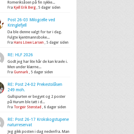
Romeriksåsen på fin sykke...
Fra
Kjell Erik Berg
,
5 dager siden
Post 26-03 Milogcelle ved
Kringlefjell
Da ble denne valgt for tur i dag.
Fulgte kjentmannsboke...
Fra
Hans Löwe Larsen
,
5 dager siden
RE: HLF 2026
Godt jeg har lite hår de kan kravle i.
Men under klærne...
Fra
Gunnark
,
5 dager siden
RE: Post 24-02 Prekestolåsen
249 moh.
Gullspurten er begynt og 2 poster
på Hurum ble tatt i d...
Fra
Torgeir Stenstad
,
6 dager siden
RE: Post 26-17 Krokskogstupene
naturreservat
Jeg gikk posten i dag nedenfra. Man