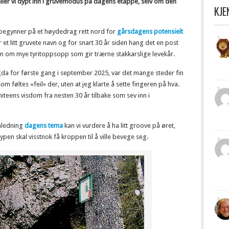
faller vi dypt inn i gruvemodus på dagens etappe, selv om den
KJ
i begynner på et høydedrag rett nord for
gårsdagens potensielt
r et litt gruvete navn og for snart 30 år siden hang det en post
 om mye tyritoppsopp som gir trærne stakkarslige levekår.
a for første gang i september 2025, var det mange steder fin
m føltes «feil» der, uten at jeg klarte å sette fingeren på hva.
iteens visdom fra nesten 30 år tilbake som sev inn i
anledning
dagens tema
kan vi vurdere å ha litt groove på øret,
ypen skal visstnok få kroppen til å ville bevege seg.