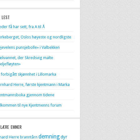
 LEST
eder få har sett, fra A til Å
erkeberget, Oslos høyeste og nordligste
jevelens punsjebolle» i Valbekken
livannet, der Skredsvig malte
eljefløyten»
 forbigått skjønnhet i Lillomarka
rnhard Herre, første kjentmann i Marka
entmannsboka gjennom tidene
lkommen til nye Kjentmenns forum
LÆRE EMNER
demning
dyr
hard Herre
branntårn