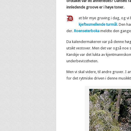
ordtaket var litt annerledes? Uansett 
innledende groove er i høye toner.
et blir mye gruving i dag, og v
kjeftesmellende turmål
. Den ha
der.
Roenseterboka
meldte den gangen
Da kalendermakeren var på denne høgd
utsikt vestover. Men det var også noe so
Kanskje var det lukta av kjentmannskom
underbevisstheten.
Men vi skal videre, til andre gruver. I 
for det rytmiske driven i denne musikkt