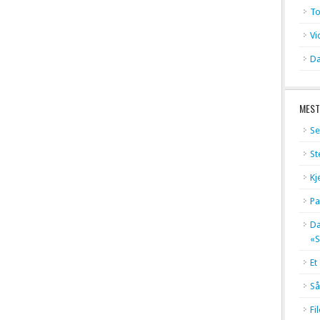
To
Vi
Da
MEST
Se
St
Kj
Pa
Dæ
«S
Et
Så
Fi