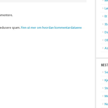
Me
Lø
mmentere.
Et
Ib
 redusere spam.
Finn ut mer om hvordan kommentardataene
Da
Ob
As
MEST
Se
Kj
St
Me
Na