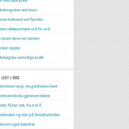
r enn bare preik
kebergruten uten buss
 siste hvilested ved fjorden
sens skiløpermøte ord for ord
 Ibsen skrev om skirenn
skur opptur
kehøgdas vemodige prakt
 LEST I DAG
terminne langs skogsbilveiens kant
entmannsboka gjennom tidene
eder få har sett, fra A til Å
rkesaker og mer på Smedmyrkollen
turens egen katedral