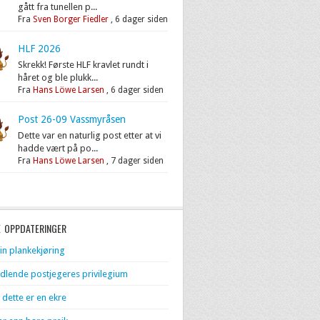
gått fra tunellen p...
Fra
Sven Borger Fiedler
,
6 dager siden
HLF 2026
Skrekk! Første HLF kravlet rundt i
håret og ble plukk...
Fra
Hans Löwe Larsen
,
6 dager siden
Post 26-09 Vassmyråsen
Dette var en naturlig post etter at vi
hadde vært på po...
Fra
Hans Löwe Larsen
,
7 dager siden
E OPPDATERINGER
in plankekjøring
dlende postjegeres privilegium
 dette er en ekre