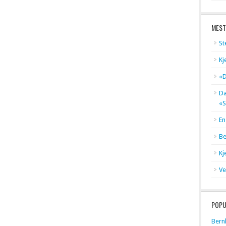
MEST
St
Kj
«D
Dæ
«S
En
Be
Kj
Ve
POPU
Bern