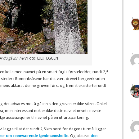
ør du gå inn her?
Foto: EILIF EGGEN
v en kolle med navnet på en smart fugl i førsteleddet, rundt 2,5
 steder i Romeriksåsene har det vært drevet bergverk siden
, mens akkurat denne gruven først og fremst eksisterte rundt
og det advares mot å gå inn siden gruven er ikke sikret. Onkel
, men interessant nok er ikke dette navnet nevnt i nevnte
je assosiasjoner til navnet på en utfartsparkering.
i legge til at det rundt 2,5 km nord for dagens turmål ligger
 mer om i inneværende kjentmannshefte
. Og akkurat
den