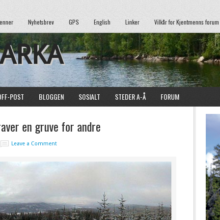
enner
Nyhetsbrev
GPS
English
Linker
Vilkår for Kjentmenns forum
MARKA
OFF-POST
BLOGGEN
SOSIALT
STEDER A-Å
FORUM
aver en gruve for andre
Leave a Comment