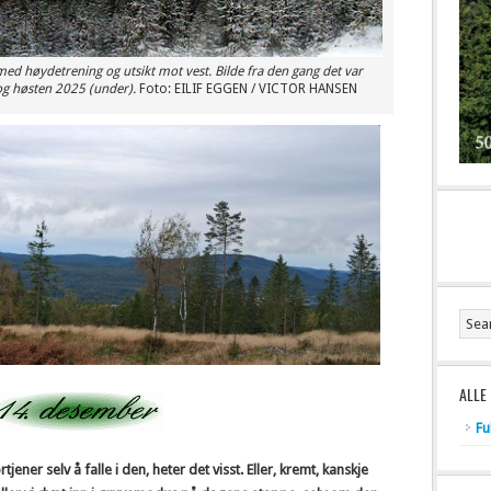
 med høydetrening og utsikt mot vest. Bilde fra den gang det var
og høsten 2025 (under).
Foto: EILIF EGGEN / VICTOR HANSEN
ALLE
Fu
ener selv å falle i den, heter det visst. Eller, kremt, kanskje