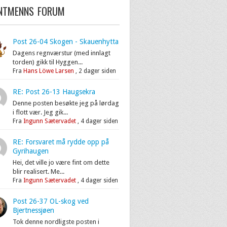
ENTMENNS FORUM
Post 26-04 Skogen - Skauenhytta
Dagens regnværstur (med innlagt
torden) gikk til Hyggen...
Fra
Hans Löwe Larsen
,
2 dager siden
RE: Post 26-13 Haugsekra
Denne posten besøkte jeg på lørdag
i flott vær. Jeg gik...
Fra
Ingunn Sætervadet
,
4 dager siden
RE: Forsvaret må rydde opp på
Gyrihaugen
Hei, det ville jo være fint om dette
blir realisert. Me...
Fra
Ingunn Sætervadet
,
4 dager siden
Post 26-37 OL-skog ved
Bjertnessjøen
Tok denne nordligste posten i