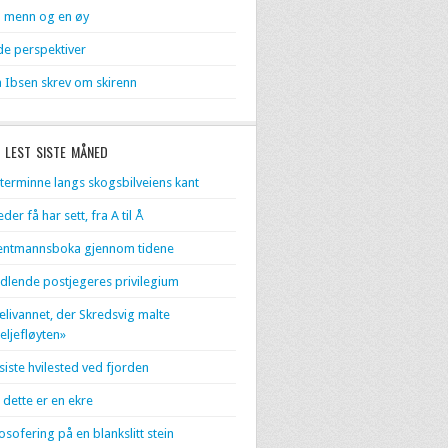
 menn og en øy
de perspektiver
 Ibsen skrev om skirenn
 LEST SISTE MÅNED
terminne langs skogsbilveiens kant
eder få har sett, fra A til Å
entmannsboka gjennom tidene
dlende postjegeres privilegium
livannet, der Skredsvig malte
eljefløyten»
 siste hvilested ved fjorden
 dette er en ekre
losofering på en blankslitt stein