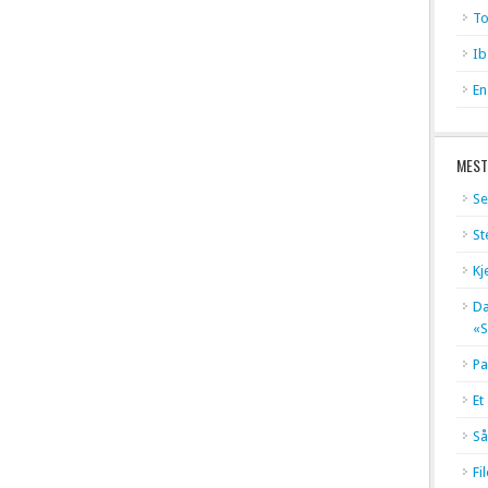
To
Ib
En
MEST
Se
St
Kj
Dæ
«S
Pa
Et
Så
Fi