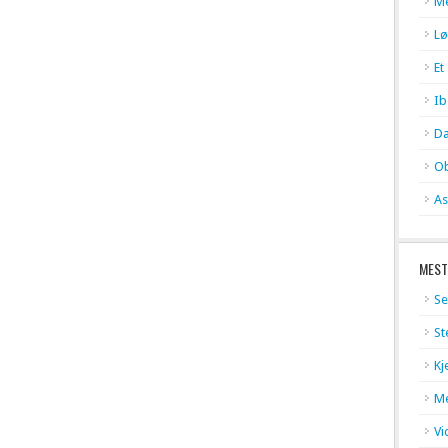
Me
Lø
Et
Ib
Da
Ob
As
MEST
Se
St
Kj
Me
Vi