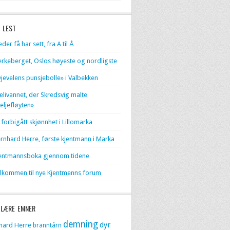
 LEST
eder få har sett, fra A til Å
erkeberget, Oslos høyeste og nordligste
jevelens punsjebolle» i Valbekken
livannet, der Skredsvig malte
eljefløyten»
 forbigått skjønnhet i Lillomarka
rnhard Herre, første kjentmann i Marka
entmannsboka gjennom tidene
lkommen til nye Kjentmenns forum
LÆRE EMNER
demning
dyr
hard Herre
branntårn