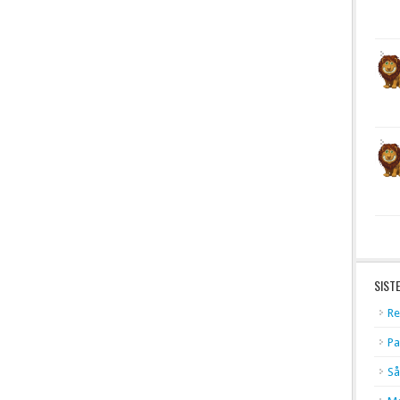
SIST
Re
Pa
Så