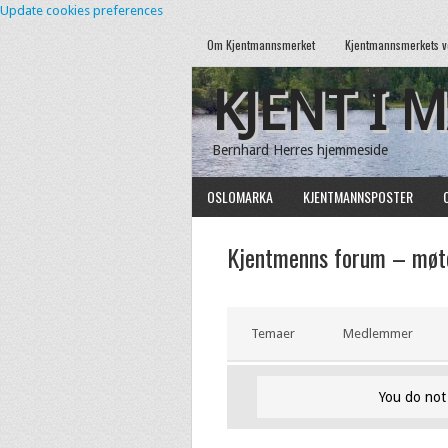
Update cookies preferences
Om Kjentmannsmerket
Kjentmannsmerkets v
KJENT I 
Bernhard Herres hjemmeside
OSLOMARKA
KJENTMANNSPOSTER
Kjentmenns forum – møte
Temaer
Medlemmer
You do not 