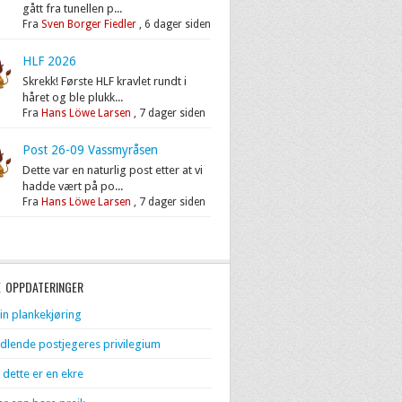
gått fra tunellen p...
Fra
Sven Borger Fiedler
,
6 dager siden
HLF 2026
Skrekk! Første HLF kravlet rundt i
håret og ble plukk...
Fra
Hans Löwe Larsen
,
7 dager siden
Post 26-09 Vassmyråsen
Dette var en naturlig post etter at vi
hadde vært på po...
Fra
Hans Löwe Larsen
,
7 dager siden
E OPPDATERINGER
in plankekjøring
dlende postjegeres privilegium
 dette er en ekre