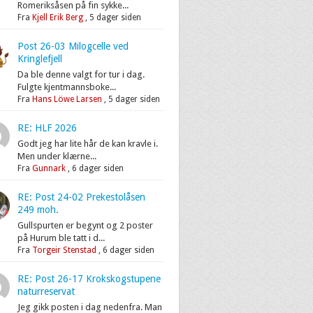
Romeriksåsen på fin sykke...
Fra
Kjell Erik Berg
,
5 dager siden
Post 26-03 Milogcelle ved
Kringlefjell
Da ble denne valgt for tur i dag.
Fulgte kjentmannsboke...
Fra
Hans Löwe Larsen
,
5 dager siden
RE: HLF 2026
Godt jeg har lite hår de kan kravle i.
Men under klærne...
Fra
Gunnark
,
6 dager siden
RE: Post 24-02 Prekestolåsen
249 moh.
Gullspurten er begynt og 2 poster
på Hurum ble tatt i d...
Fra
Torgeir Stenstad
,
6 dager siden
RE: Post 26-17 Krokskogstupene
naturreservat
Jeg gikk posten i dag nedenfra. Man