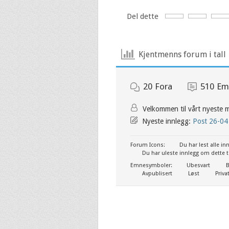
Del dette
Kjentmenns forum i tall
20
Fora
510
Em
Velkommen til vårt nyeste
Nyeste innlegg:
Post 26-04
Forum Icons:
Du har lest alle i
Du har uleste innlegg om dette 
Emnesymboler:
Ubesvart
B
Avpublisert
Løst
Priva