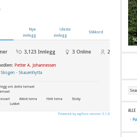
Nye
Uleste
Stikkord
innlegg
innlegg
ner
3,123
Innlegg
3
Online
261
Medlem
 medlem:
Petter A. Johannessen
 Skogen - Skauenhytta
nnlegg om dette temaet
temaet
esvart
Aktivt tema
Hett tema
Sticky
t
Lukket
ALLE
Powered by wpForo version 3.1.4
Fu