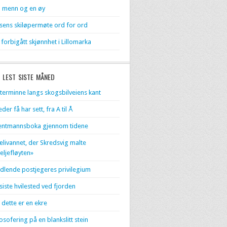
 menn og en øy
sens skiløpermøte ord for ord
 forbigått skjønnhet i Lillomarka
 LEST SISTE MÅNED
terminne langs skogsbilveiens kant
eder få har sett, fra A til Å
entmannsboka gjennom tidene
livannet, der Skredsvig malte
eljefløyten»
dlende postjegeres privilegium
 siste hvilested ved fjorden
 dette er en ekre
losofering på en blankslitt stein