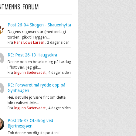
ENTMENNS FORUM
Post 26-04 Skogen - Skauenhytta
Dagens regnværstur (med innlagt
torden) gikk til Hyggen...
Fra
Hans Löwe Larsen
,
2 dager siden
RE: Post 26-13 Haugsekra
Denne posten besøkte jeg på lørdag
i flott vær. Jeg gik...
Fra
Ingunn Sætervadet
,
4 dager siden
RE: Forsvaret må rydde opp på
Gyrihaugen
Hei, det ville jo være fint om dette
blir realisert. Me...
Fra
Ingunn Sætervadet
,
4 dager siden
Post 26-37 OL-skog ved
Bjertnessjøen
Tok denne nordligste posten i