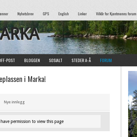
enner
Nyhetsbrev
GPS
English
Linker
Vilkår for Kjentmenns forum
MARKA
OFF-POST
BLOGGEN
SOSIALT
STEDER A-Å
FORUM
plassen i Marka!
Nye innlegg
have permission to view this page