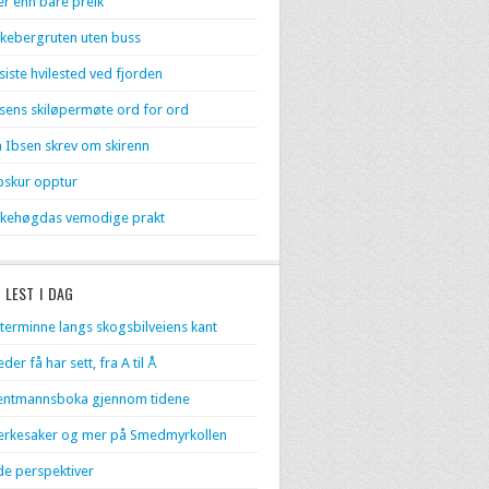
r enn bare preik
kebergruten uten buss
 siste hvilested ved fjorden
sens skiløpermøte ord for ord
 Ibsen skrev om skirenn
skur opptur
kehøgdas vemodige prakt
 LEST I DAG
terminne langs skogsbilveiens kant
eder få har sett, fra A til Å
entmannsboka gjennom tidene
rkesaker og mer på Smedmyrkollen
de perspektiver