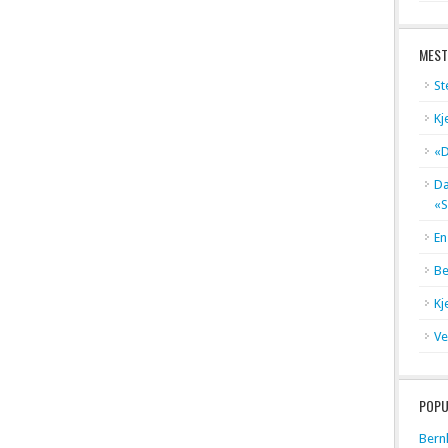
MEST
St
Kj
«D
Dæ
«S
En
Be
Kj
Ve
POPU
Bern