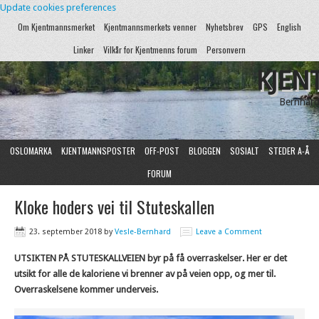
Update cookies preferences
Om Kjentmannsmerket
Kjentmannsmerkets venner
Nyhetsbrev
GPS
English
Linker
Vilkår for Kjentmenns forum
Personvern
KJEN
Bernhard
OSLOMARKA
KJENTMANNSPOSTER
OFF-POST
BLOGGEN
SOSIALT
STEDER A-Å
FORUM
Kloke hoders vei til Stuteskallen
23. september 2018
by
Vesle-Bernhard
Leave a Comment
UTSIKTEN PÅ STUTESKALLVEIEN byr på få overraskelser. Her er det
utsikt for alle de kaloriene vi brenner av på veien opp, og mer til.
Overraskelsene kommer underveis.