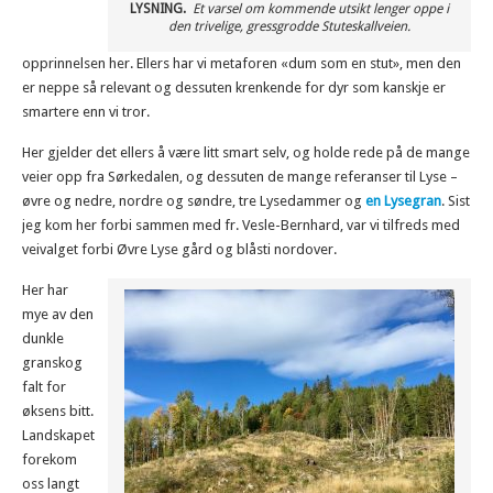
LYSNING.
Et varsel om kommende utsikt lenger oppe i
den trivelige, gressgrodde Stuteskallveien.
opprinnelsen her. Ellers har vi metaforen «dum som en stut», men den
er neppe så relevant og dessuten krenkende for dyr som kanskje er
smartere enn vi tror.
Her gjelder det ellers å være litt smart selv, og holde rede på de mange
veier opp fra Sørkedalen, og dessuten de mange referanser til Lyse –
øvre og nedre, nordre og søndre, tre Lysedammer og
en Lysegran
. Sist
jeg kom her forbi sammen med fr. Vesle-Bernhard, var vi tilfreds med
veivalget forbi Øvre Lyse gård og blåsti nordover.
Her har
mye av den
dunkle
granskog
falt for
øksens bitt.
Landskapet
forekom
oss langt