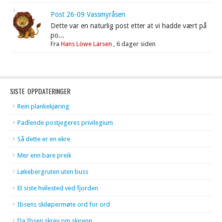
Post 26-09 Vassmyråsen
Dette var en naturlig post etter at vi hadde vært på
po...
Fra
Hans Löwe Larsen
,
6 dager siden
SISTE OPPDATERINGER
Rein plankekjøring
Padlende postjegeres privilegium
Så dette er en ekre
Mer enn bare preik
Løkebergruten uten buss
Et siste hvilested ved fjorden
Ibsens skiløpermøte ord for ord
Da Ibsen skrev om skirenn