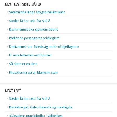
MEST LEST SISTE MÅNED
Seterminne langs skogsbilveiens kant
Steder få har sett, fra A til Å
Kjentmannsboka gjennom tidene
Padlende postjegeres privilegium
Dælivannet, der Skredsvig malte «Seljefløyten»
Et siste hvilested ved fjorden
Så dette er en ekre
Filosofering på en blankslitt stein
MEST LEST
Steder få har sett, fra A til Å
Kjerkeberget, Oslos høyeste og nordligste
«Djevelens punsjebolle» i Valbekken