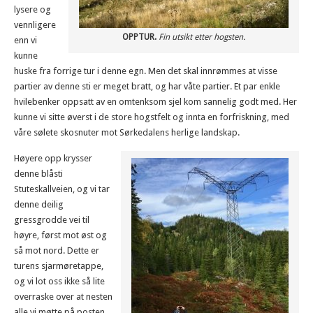
lysere og
vennligere
OPPTUR.
Fin utsikt etter hogsten.
enn vi
kunne
huske fra forrige tur i denne egn. Men det skal innrømmes at visse
partier av denne sti er meget bratt, og har våte partier. Et par enkle
hvilebenker oppsatt av en omtenksom sjel kom sannelig godt med. Her
kunne vi sitte øverst i de store hogstfelt og innta en forfriskning, med
våre sølete skosnuter mot Sørkedalens herlige landskap.
Høyere opp krysser
denne blåsti
Stuteskallveien, og vi tar
denne deilig
gressgrodde vei til
høyre, først mot øst og
så mot nord. Dette er
turens sjarmøretappe,
og vi lot oss ikke så lite
overraske over at nesten
alle vi møtte på posten,