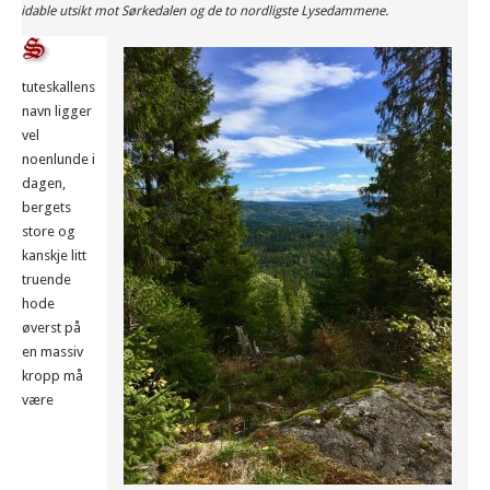
ormidable utsikt mot Sørkedalen og de to nordligste Lysedammene.
tuteskallens
navn ligger
vel
noenlunde i
dagen,
bergets
store og
kanskje litt
truende
hode
øverst på
en massiv
kropp må
være