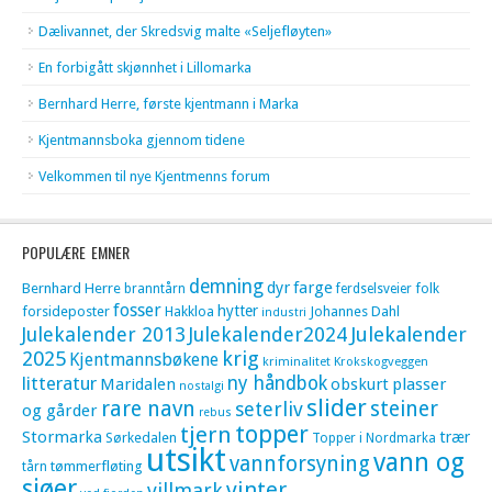
Dælivannet, der Skredsvig malte «Seljefløyten»
En forbigått skjønnhet i Lillomarka
Bernhard Herre, første kjentmann i Marka
Kjentmannsboka gjennom tidene
Velkommen til nye Kjentmenns forum
POPULÆRE EMNER
demning
dyr
farge
Bernhard Herre
folk
branntårn
ferdselsveier
fosser
hytter
forsideposter
Hakkloa
Johannes Dahl
industri
Julekalender 2013
Julekalender2024
Julekalender
krig
2025
Kjentmannsbøkene
kriminalitet
Krokskogveggen
litteratur
ny håndbok
Maridalen
obskurt
plasser
nostalgi
slider
rare navn
steiner
seterliv
og gårder
rebus
topper
tjern
Stormarka
trær
Sørkedalen
Topper i Nordmarka
utsikt
vann og
vannforsyning
tømmerfløting
tårn
sjøer
vinter
villmark