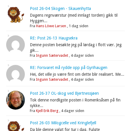
Post 26-04 Skogen - Skauenhytta
Dagens regnværstur (med innlagt torden) gikk til
Hyggen...
Fra
Hans Löwe Larsen
,
1 dag siden
RE: Post 26-13 Haugsekra
Denne posten besøkte jeg på lørdag i flott vær. Jeg
gik...
Fra
Ingunn Sætervadet
,
4 dager siden
RE: Forsvaret må rydde opp på Gyrihaugen
Hei, det ville jo være fint om dette blir realisert. Me...
Fra
Ingunn Sætervadet
,
4 dager siden
Post 26-37 OL-skog ved Bjertnessjøen
Tok denne nordligste posten i Romeriksåsen på fin
sykke...
Fra
Kjell Erik Berg
,
4 dager siden
Post 26-03 Milogcelle ved Kringlefjell
Da ble denne valgt for tur i dag. Fulgte