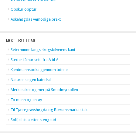
Obskur opptur
Askehøgdas vemodige prakt
MEST LEST I DAG
Seterminne langs skogsbilveiens kant
Steder få har sett, fra A til Å
Kjentmannsboka gjennom tidene
Naturens egen katedral
Merkesaker og mer på Smedmyrkollen
To menn og en øy
Til Tjæregravshøgda og Bærumsmarkas tak
Solfjellstua etter stengetid