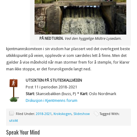
PÅ NEDTUREN.
Ved den hyggelige Midtre Lysedam.
kjentmannskomiteen i sin visdom har plassert ved det overlegent beste
utkikkspunkt på veien, opplevde vi som særdeles lett å finne. Men det
gjelder å vise måtehold når man stormer frem for å stemple, for klarer
man ikke stoppe, er det foruroligende langt ned.
UTSIKTEN PÅ STUTESKALLVEIEN
Post 11 i perioden 2018-2021
Start
: Skansebakken (buss, P) *
Kart
: Oslo Nordmark
Diskusjon i Kjentmenns forum
Filed Under:
2018-2021
,
Krokskogen
,
Slideshow
Tagged With:
utsikt
Speak Your Mind