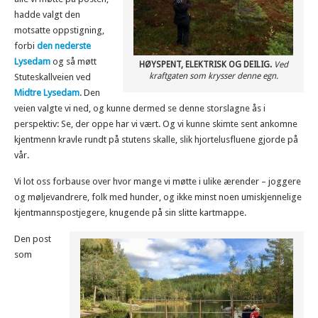
hadde valgt den
motsatte oppstigning,
forbi
den nederste
Lysedam
og så møtt
HØYSPENT, ELEKTRISK OG DEILIG.
Ved
kraftgaten som krysser denne egn.
Stuteskallveien ved
Midtre Lysedam
. Den
veien valgte vi ned, og kunne dermed se denne storslagne ås i
perspektiv: Se, der oppe har vi vært. Og vi kunne skimte sent ankomne
kjentmenn kravle rundt på stutens skalle, slik hjortelusfluene gjorde på
vår.
Vi lot oss forbause over hvor mange vi møtte i ulike ærender – joggere
og møljevandrere, folk med hunder, og ikke minst noen umiskjennelige
kjentmannspostjegere, knugende på sin slitte kartmappe.
Den post
som