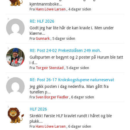
kjentmannsboke...
Fra
Hans Löwe Larsen
,
4 dager siden
RE: HLF 2026
Godt jeg har lite hår de kan kravle i. Men under
klærne...
Fra
Gunnark
,
5 dager siden
RE: Post 24-02 Prekestolåsen 249 moh.
Gullspurten er begynt og 2 poster på Hurum ble tatt
i d...
Fra
Torgeir Stenstad
,
5 dager siden
RE: Post 26-17 Krokskogstupene naturreservat
Jeg gikk posten i dag nedenfra. Man gått fra
tunellen p...
Fra
Sven Borger Fiedler
,
6 dager siden
HLF 2026
Skrekk! Første HLF kravlet rundt i håret og ble
plukk...
Fra
Hans Löwe Larsen
,
6 dager siden