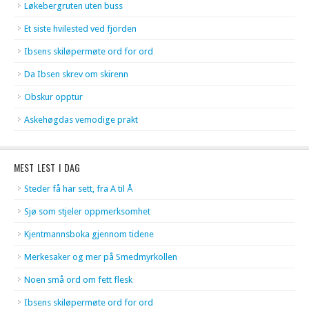
Løkebergruten uten buss
Et siste hvilested ved fjorden
Ibsens skiløpermøte ord for ord
Da Ibsen skrev om skirenn
Obskur opptur
Askehøgdas vemodige prakt
MEST LEST I DAG
Steder få har sett, fra A til Å
Sjø som stjeler oppmerksomhet
Kjentmannsboka gjennom tidene
Merkesaker og mer på Smedmyrkollen
Noen små ord om fett flesk
Ibsens skiløpermøte ord for ord