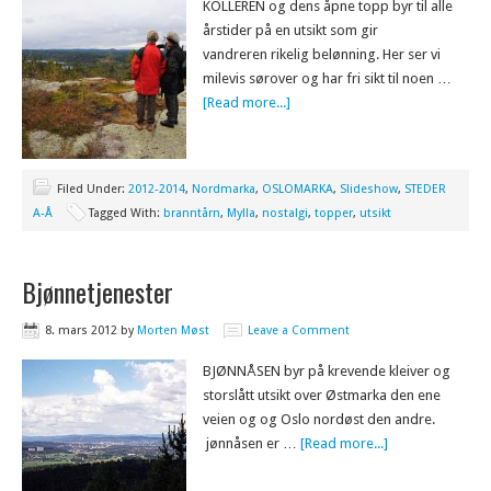
KOLLEREN og dens åpne topp byr til alle
årstider på en utsikt som gir
vandreren rikelig belønning. Her ser vi
milevis sørover og har fri sikt til noen …
[Read more...]
Filed Under:
2012-2014
,
Nordmarka
,
OSLOMARKA
,
Slideshow
,
STEDER
A-Å
Tagged With:
branntårn
,
Mylla
,
nostalgi
,
topper
,
utsikt
Bjønnetjenester
8. mars 2012
by
Morten Møst
Leave a Comment
BJØNNÅSEN byr på krevende kleiver og
storslått utsikt over Østmarka den ene
veien og og Oslo nordøst den andre.
jønnåsen er …
[Read more...]