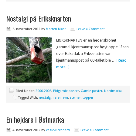
Nostalgi på Eriksknarten
8. november 2012
by
Morten Møst
Leave a Comment
ERIKSKNARTEN er en hederskronet
gammel kjentmannspost høyt oppe i åsen
over Hakadal. a Eriksknatten var
kjentmannspost på 60-tallet ble …
[Read
more...]
Filed Under:
2006-2008
,
Eldgamle poster
,
Gamle poster
,
Nordmarka
Tagged With:
nostalgi
,
rare navn
,
steiner
,
topper
En højdare i Østmarka
4. november 2012
by
Vesle-Bernhard
Leave a Comment