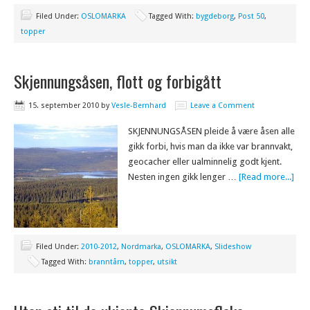
Filed Under:
OSLOMARKA
Tagged With:
bygdeborg
,
Post 50
,
topper
Skjennungsåsen, flott og forbigått
15. september 2010
by
Vesle-Bernhard
Leave a Comment
SKJENNUNGSÅSEN pleide å være åsen alle
gikk forbi, hvis man da ikke var brannvakt,
geocacher eller ualminnelig godt kjent.
Nesten ingen gikk lenger …
[Read more...]
Filed Under:
2010-2012
,
Nordmarka
,
OSLOMARKA
,
Slideshow
Tagged With:
branntårn
,
topper
,
utsikt