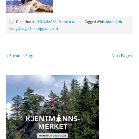
Filed Under:
OSLOMARKA
,
Stormarka
Tagged With:
Knutefjell
,
Kongsberg
,
tårn
,
topper
,
utsikt
« Previous Page
Next Page »