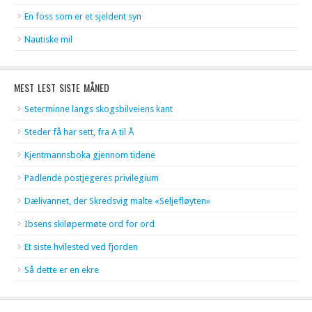
En foss som er et sjeldent syn
Nautiske mil
MEST LEST SISTE MÅNED
Seterminne langs skogsbilveiens kant
Steder få har sett, fra A til Å
Kjentmannsboka gjennom tidene
Padlende postjegeres privilegium
Dælivannet, der Skredsvig malte «Seljefløyten»
Ibsens skiløpermøte ord for ord
Et siste hvilested ved fjorden
Så dette er en ekre