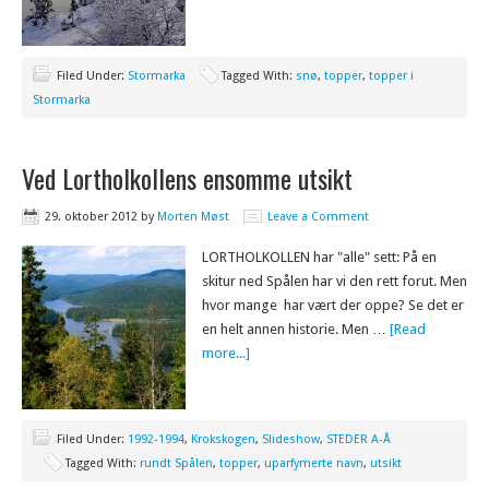
Filed Under:
Stormarka
Tagged With:
snø
,
topper
,
topper i
Stormarka
Ved Lortholkollens ensomme utsikt
29. oktober 2012
by
Morten Møst
Leave a Comment
LORTHOLKOLLEN har "alle" sett: På en
skitur ned Spålen har vi den rett forut. Men
hvor mange har vært der oppe? Se det er
en helt annen historie. Men …
[Read
more...]
Filed Under:
1992-1994
,
Krokskogen
,
Slideshow
,
STEDER A-Å
Tagged With:
rundt Spålen
,
topper
,
uparfymerte navn
,
utsikt