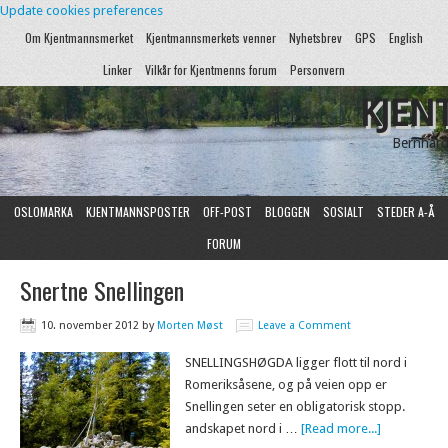
Update cookies preferences
Om Kjentmannsmerket
Kjentmannsmerkets venner
Nyhetsbrev
GPS
English
Linker
Vilkår for Kjentmenns forum
Personvern
KJEN
Bernhard
OSLOMARKA
KJENTMANNSPOSTER
OFF-POST
BLOGGEN
SOSIALT
STEDER A-Å
FORUM
Snertne Snellingen
10. november 2012
by
Morten Møst
Leave a Comment
SNELLINGSHØGDA ligger flott til nord i
Romeriksåsene, og på veien opp er
Snellingen seter en obligatorisk stopp.
andskapet nord i …
[Read more...]