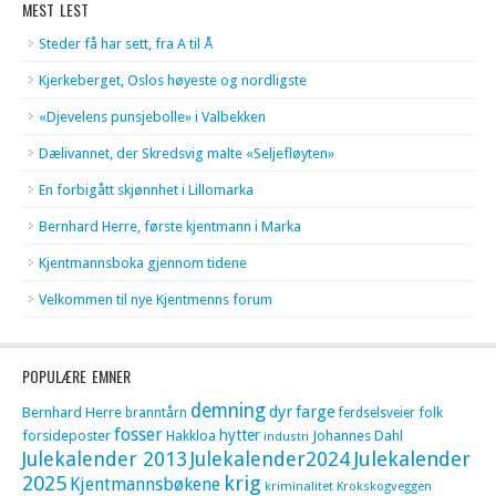
MEST LEST
Steder få har sett, fra A til Å
Kjerkeberget, Oslos høyeste og nordligste
«Djevelens punsjebolle» i Valbekken
Dælivannet, der Skredsvig malte «Seljefløyten»
En forbigått skjønnhet i Lillomarka
Bernhard Herre, første kjentmann i Marka
Kjentmannsboka gjennom tidene
Velkommen til nye Kjentmenns forum
POPULÆRE EMNER
demning
dyr
farge
Bernhard Herre
folk
branntårn
ferdselsveier
fosser
hytter
forsideposter
Hakkloa
Johannes Dahl
industri
Julekalender 2013
Julekalender2024
Julekalender
krig
2025
Kjentmannsbøkene
kriminalitet
Krokskogveggen