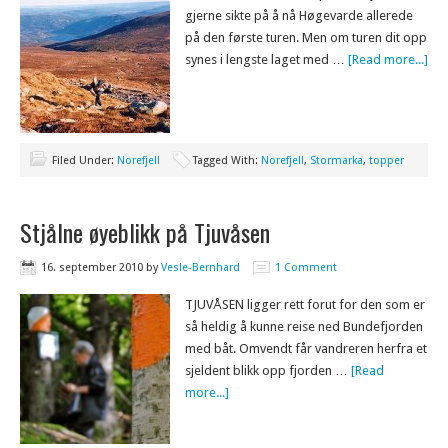
gjerne sikte på å nå Høgevarde allerede
på den første turen. Men om turen dit opp
synes i lengste laget med …
[Read more...]
Filed Under:
Norefjell
Tagged With:
Norefjell
,
Stormarka
,
topper
Stjålne øyeblikk på Tjuvåsen
16. september 2010
by
Vesle-Bernhard
1 Comment
TJUVÅSEN ligger rett forut for den som er
så heldig å kunne reise ned Bundefjorden
med båt. Omvendt får vandreren herfra et
sjeldent blikk opp fjorden …
[Read
more...]