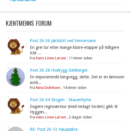
KJENTMENNS FORUM
Post 26-36 Jaktslott ved Vennervann
En grei tur etter mange klatre-etapper på tidligere
KM-...
Fra
Hans Löwe Larsen
,
11 timer siden
Post 26-28 Hvalrygg Geitberget
En imponerende bergvegg, dette. Det er en lønnsom
avsti...
Fra
Nina Didriksen
,
14 timer siden
Post 26-04 Skogen - Skauenhytta
Dagens regnværstur (med innlagt torden) gikk til
Hyggen...
Fra
Hans Löwe Larsen
,
2 dager siden
RE: Post 26-13 Haugsekra