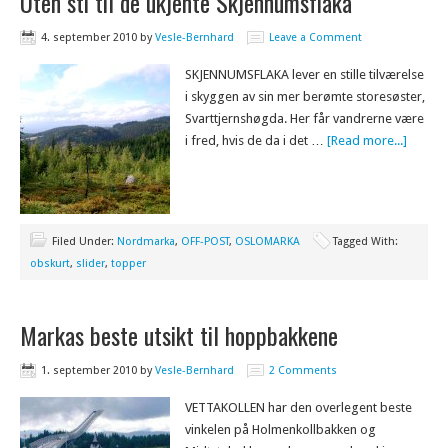
Uten sti til de ukjente Skjennumsflaka
4. september 2010
by
Vesle-Bernhard
Leave a Comment
SKJENNUMSFLAKA lever en stille tilværelse
i skyggen av sin mer berømte storesøster,
Svarttjernshøgda. Her får vandrerne være
i fred, hvis de da i det …
[Read more...]
Filed Under:
Nordmarka
,
OFF-POST
,
OSLOMARKA
Tagged With:
obskurt
,
slider
,
topper
Markas beste utsikt til hoppbakkene
1. september 2010
by
Vesle-Bernhard
2 Comments
VETTAKOLLEN har den overlegent beste
vinkelen på Holmenkollbakken og