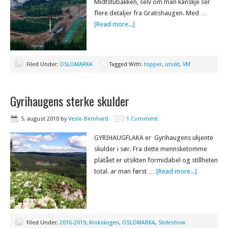
Midtstubakken, selv om man kanskje ser
flere detaljer fra Gratishaugen. Med …
[Read more...]
Filed Under:
OSLOMARKA
Tagged With:
topper
,
utsikt
,
VM
Gyrihaugens sterke skulder
5. august 2010
by
Vesle-Bernhard
1 Comment
GYRIHAUGFLAKA er Gyrihaugens ukjente
skulder i sør. Fra dette mennsketomme
platået er utsikten formidabel og stillheten
total. ar man først …
[Read more...]
Filed Under:
2016-2019
,
Krokskogen
,
OSLOMARKA
,
Slideshow