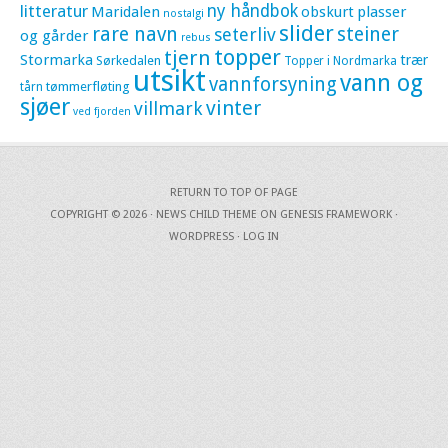
litteratur
ny håndbok
Maridalen
obskurt
plasser
nostalgi
slider
rare navn
steiner
seterliv
og gårder
rebus
topper
tjern
Stormarka
trær
Sørkedalen
Topper i Nordmarka
utsikt
vann og
vannforsyning
tømmerfløting
tårn
sjøer
vinter
villmark
ved fjorden
RETURN TO TOP OF PAGE
COPYRIGHT © 2026 ·
NEWS CHILD THEME
ON
GENESIS FRAMEWORK
·
WORDPRESS
·
LOG IN