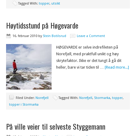
Tagged With:
topper
,
utsikt
Høytidsstund på Høgevarde
16. februar 2010
by
Stein Botilsrud
Leave a Comment
HØGEVARDE er selve indrefileten på
Norefjell, med praktfull unikt og høy
skrytefaktor. Ikke er det tungt å gå dit
heller, bare vi tar tiden til …
[Read more...]
Filed Under:
Norefjell
Tagged With:
Norefjell
,
Stormarka
,
topper
,
topper i Stormarka
På ville veier til selveste Styggemann