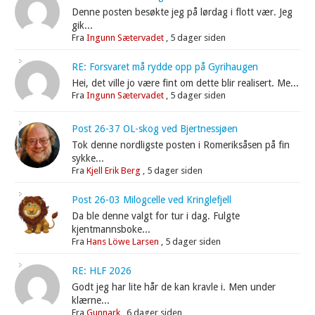
Denne posten besøkte jeg på lørdag i flott vær. Jeg
gik...
Fra
Ingunn Sætervadet
,
5 dager siden
RE: Forsvaret må rydde opp på Gyrihaugen
Hei, det ville jo være fint om dette blir realisert. Me...
Fra
Ingunn Sætervadet
,
5 dager siden
Post 26-37 OL-skog ved Bjertnessjøen
Tok denne nordligste posten i Romeriksåsen på fin
sykke...
Fra
Kjell Erik Berg
,
5 dager siden
Post 26-03 Milogcelle ved Kringlefjell
Da ble denne valgt for tur i dag. Fulgte
kjentmannsboke...
Fra
Hans Löwe Larsen
,
5 dager siden
RE: HLF 2026
Godt jeg har lite hår de kan kravle i. Men under
klærne...
Fra
Gunnark
,
6 dager siden