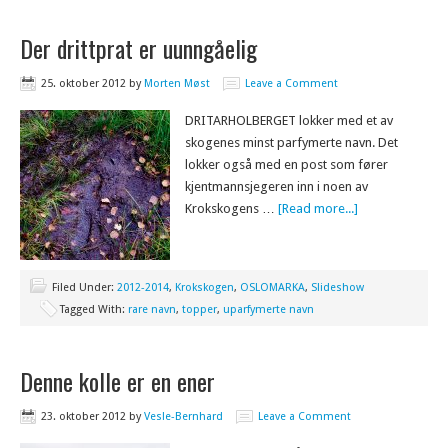
Der drittprat er uunngåelig
25. oktober 2012
by
Morten Møst
Leave a Comment
DRITARHOLBERGET lokker med et av
skogenes minst parfymerte navn. Det
lokker også med en post som fører
kjentmannsjegeren inn i noen av
Krokskogens …
[Read more...]
Filed Under:
2012-2014
,
Krokskogen
,
OSLOMARKA
,
Slideshow
Tagged With:
rare navn
,
topper
,
uparfymerte navn
Denne kolle er en ener
23. oktober 2012
by
Vesle-Bernhard
Leave a Comment