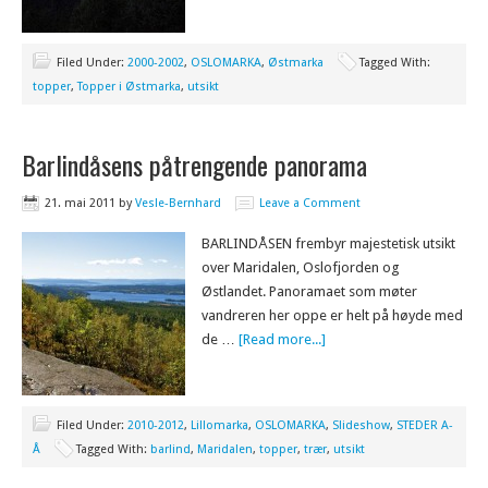
Filed Under:
2000-2002
,
OSLOMARKA
,
Østmarka
Tagged With:
topper
,
Topper i Østmarka
,
utsikt
Barlindåsens påtrengende panorama
21. mai 2011
by
Vesle-Bernhard
Leave a Comment
BARLINDÅSEN frembyr majestetisk utsikt
over Maridalen, Oslofjorden og
Østlandet. Panoramaet som møter
vandreren her oppe er helt på høyde med
de …
[Read more...]
Filed Under:
2010-2012
,
Lillomarka
,
OSLOMARKA
,
Slideshow
,
STEDER A-
Å
Tagged With:
barlind
,
Maridalen
,
topper
,
trær
,
utsikt