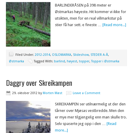
BARLINDERÅSEN på 398 meter er
Østmarkas høyeste. Hit kommer vi ikke for
utsikten, men for en real villmarkstur på
stier få har sett. e fineste …
[Read more...]
Filed Under:
2012-2014
,
OSLOMARKA
,
Slideshow
,
STEDER A-Å
,
Østmarka
Tagged With:
barlind
,
høyest
,
topper
,
Topper i Østmarka
Daggry over Skreikampen
29. oktober 2012
by
Morten Møst
Leave a Comment
SKREIKAMPEN ser utilnærmelig ut der den
tårner over Mjøsas vestbredde. Men den
er mye mer tilgjengelig enn man skulle tro.
Selv spaserte jeg opp i den …
[Read
more...]