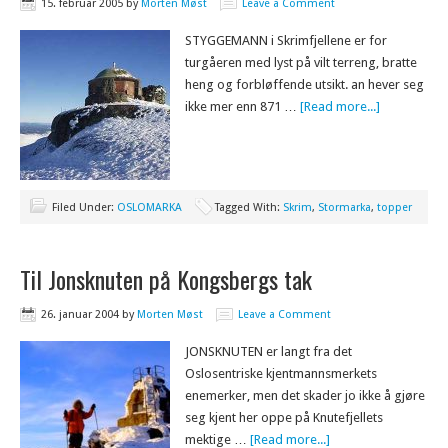
15. februar 2005
by
Morten Møst
Leave a Comment
STYGGEMANN i Skrimfjellene er for
turgåeren med lyst på vilt terreng, bratte
heng og forbløffende utsikt. an hever seg
ikke mer enn 871 …
[Read more...]
Filed Under:
OSLOMARKA
Tagged With:
Skrim
,
Stormarka
,
topper
Til Jonsknuten på Kongsbergs tak
26. januar 2004
by
Morten Møst
Leave a Comment
JONSKNUTEN er langt fra det
Oslosentriske kjentmannsmerkets
enemerker, men det skader jo ikke å gjøre
seg kjent her oppe på Knutefjellets
mektige …
[Read more...]